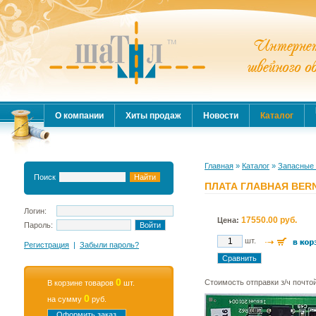
О компании
Хиты продаж
Новости
Каталог
Главная
»
Каталог
»
Запасные 
Поиск
ПЛАТА ГЛАВНАЯ BERNE
Логин:
17550.00 руб.
Цена:
Пароль:
шт.
Регистрация
|
Забыли пароль?
0
Стоимость отправки з/ч почто
В корзине товаров
шт.
0
на сумму
руб.
Оформить заказ