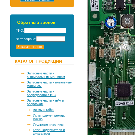
Обратный звонок
ФИО:
№ телефона:
КАТАЛОГ ПРОДУКЦИИ
Запасные части к
вышивальным машинам
Запасные части к вязальным
машинам
Запасные части к
оборудованию ВТО
Запасные части к ш/м и
оверлокам
Винты и гайки
Иглы, шпули, ремни,
масло
Игольные пластины
Катушкодержатели и
фиксаторы