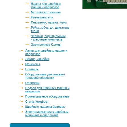
Лампы для швейных
машин и оверлоков
Моталка встроенная
Нитевдеватель
Петлители, лезвия, ножи
Рейка зубчатая, двигатель
ткани
Челноки, подшпульники,
челночные комплекты
Электронные Схемы
Лапки для швейных машин и
оверлоков
Лекала, Линейки
Манекены
Ножницы
Оборудование для влажно-
тепловой обработки
Оверлоки
Педали для швейных машин и
оверлоков
Промышленное оборудование
Столы Комфорт
Швейные машины бытовые
Электродвигатели к швейным
машинам и оверлокам