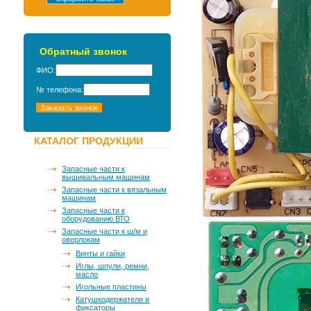
Обратный звонок
ФИО:
№ телефона:
КАТАЛОГ ПРОДУКЦИИ
Запасные части к
вышивальным машинам
Запасные части к вязальным
машинам
Запасные части к
оборудованию ВТО
Запасные части к ш/м и
оверлокам
Винты и гайки
Иглы, шпули, ремни,
масло
Игольные пластины
Катушкодержатели и
фиксаторы