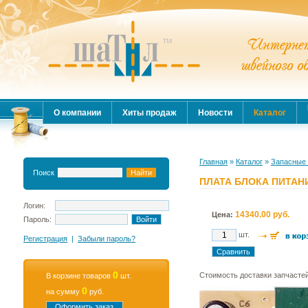
О компании
Хиты продаж
Новости
Каталог
Главная
»
Каталог
»
Запасные 
Поиск
ПЛАТА БЛОКА ПИТАНИ
Логин:
14340.00 руб.
Цена:
Пароль:
шт.
Регистрация
|
Забыли пароль?
0
Стоимость доставки запчастей,
В корзине товаров
шт.
0
на сумму
руб.
Оформить заказ