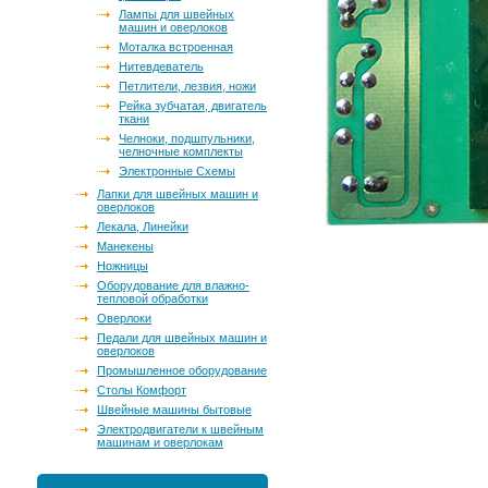
Лампы для швейных
машин и оверлоков
Моталка встроенная
Нитевдеватель
Петлители, лезвия, ножи
Рейка зубчатая, двигатель
ткани
Челноки, подшпульники,
челночные комплекты
Электронные Схемы
Лапки для швейных машин и
оверлоков
Лекала, Линейки
Манекены
Ножницы
Оборудование для влажно-
тепловой обработки
Оверлоки
Педали для швейных машин и
оверлоков
Промышленное оборудование
Столы Комфорт
Швейные машины бытовые
Электродвигатели к швейным
машинам и оверлокам