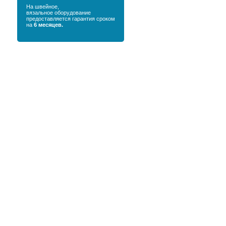
На швейное,
вязальное оборудование
предоставляется гарантия сроком
на
6 месяцев.