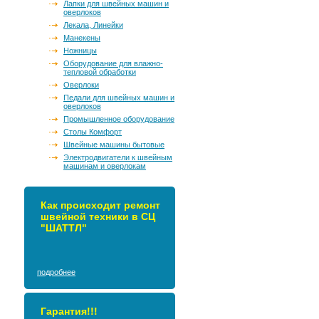
Лапки для швейных машин и
оверлоков
Лекала, Линейки
Манекены
Ножницы
Оборудование для влажно-
тепловой обработки
Оверлоки
Педали для швейных машин и
оверлоков
Промышленное оборудование
Столы Комфорт
Швейные машины бытовые
Электродвигатели к швейным
машинам и оверлокам
Как происходит ремонт
швейной техники в СЦ
"ШАТТЛ"
подробнее
Гарантия!!!